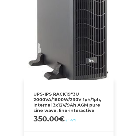
UPS-IPS RACK19″3U
2000VA/1600W/230V 1ph/1ph,
internal 3x12V/9Ah AGM pure
sine wave, line-interactive
350.00
€
ar PVN