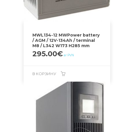
MWL134-12 MWPower battery
/ AGM / 12V-134Ah / terminal
M8 / L342 W173 H285 mm
295.00
€
ar PVN
В КОРЗИНУ