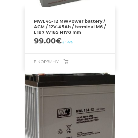
MWL45-12 MWPower battery /
AGM / 12V-45Ah / terminal M6 /
L197 W165 H170 mm
99.00
€
ar PVN
В КОРЗИНУ