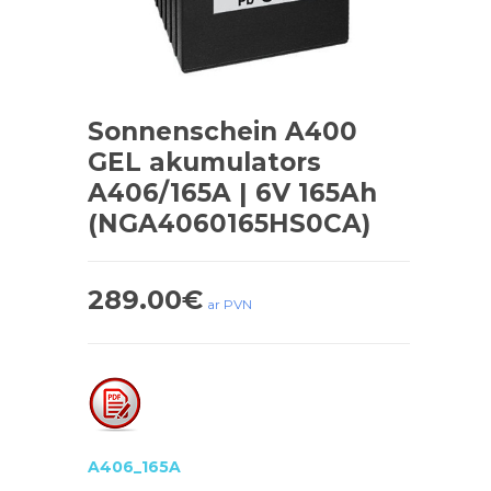
Sonnenschein A400
GEL akumulators
A406/165A | 6V 165Ah
(NGA4060165HS0CA)
289.00
€
ar PVN
A406_165A