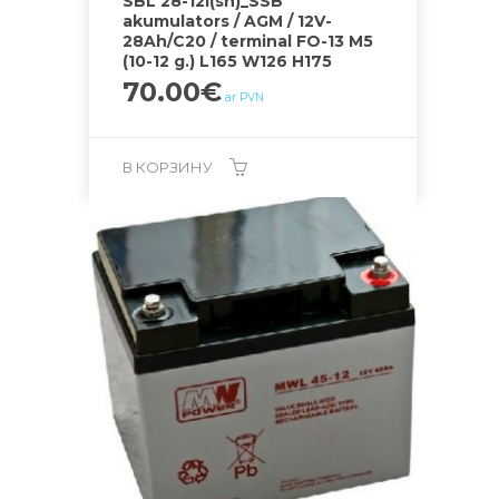
SBL 28-12i(sh)_SSB
akumulators / AGM / 12V-
28Ah/C20 / terminal FO-13 M5
(10-12 g.) L165 W126 H175
70.00
€
ar PVN
В КОРЗИНУ