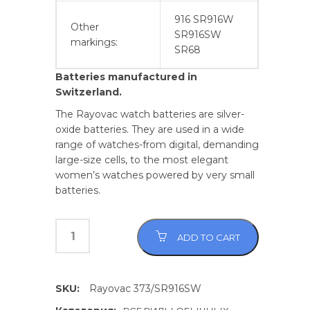
916 SR916W
Other
SR916SW
markings:
SR68
Batteries manufactured in
Switzerland.
The Rayovac watch batteries are silver-
oxide batteries. They are used in a wide
range of watches-from digital, demanding
large-size cells, to the most elegant
women’s watches powered by very small
batteries.
ADD TO CART
SKU:
Rayovac 373/SR916SW