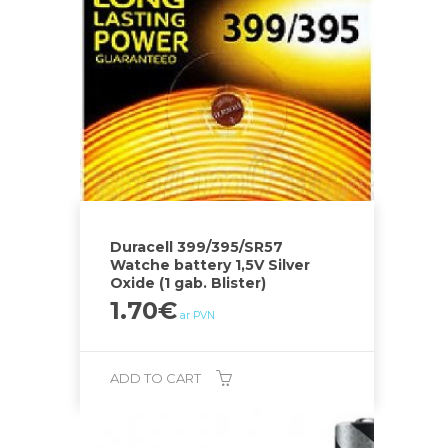
Duracell 399/395/SR57
Watche battery 1,5V Silver
Oxide (1 gab. Blister)
1.70
€
ar PVN
ADD TO CART