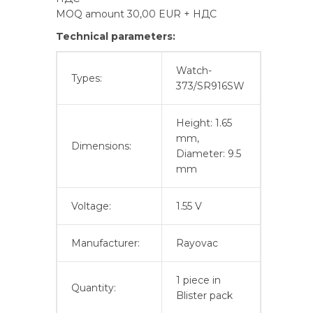
MOQ amount 30,00 EUR + НДС
Technical parameters:
Watch-
Types:
373/SR916SW
Height: 1.65
mm,
Dimensions:
Diameter: 9.5
mm
Voltage:
1.55 V
Manufacturer:
Rayovac
1 piece in
Quantity:
Blister pack