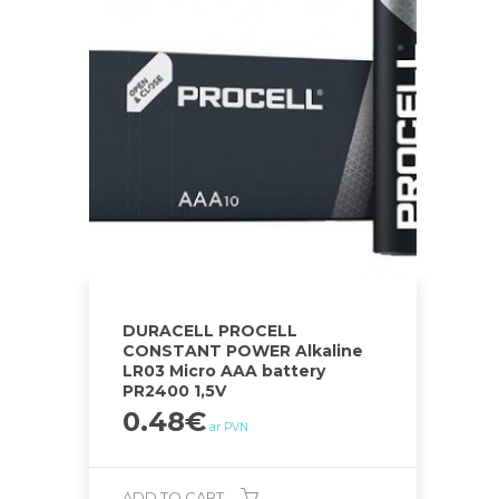
DURACELL PROCELL
CONSTANT POWER Alkaline
LR03 Micro AAA battery
PR2400 1,5V
0.48
€
ar PVN
ADD TO CART