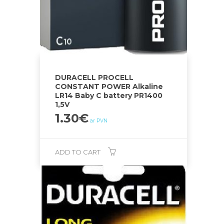
DURACELL PROCELL
CONSTANT POWER Alkaline
LR14 Baby C battery PR1400
1,5V
1.30
€
ar PVN
ADD TO CART