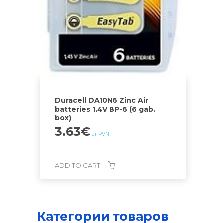
Duracell DA10N6 Zinc Air
batteries 1,4V BP-6 (6 gab.
box)
3.63
€
ar PVN
ADD TO CART
Категории товаров