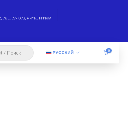
 78Е, LV-1073, Рига, Латвия
0
РУССКИЙ