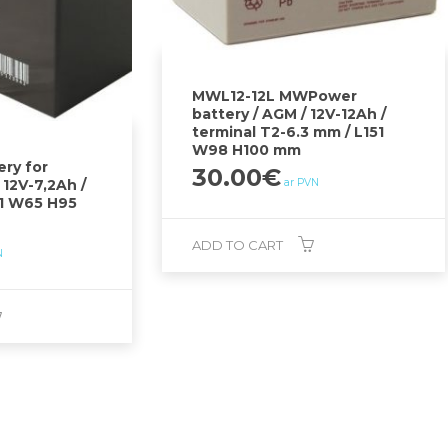
MWL12-12L MWPower
battery / AGM / 12V-12Ah /
terminal T2-6.3 mm / L151
W98 H100 mm
ery for
30.00
€
ar PVN
 12V-7,2Ah /
51 W65 H95
ADD TO CART
N