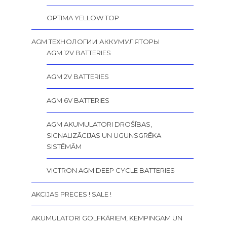
OPTIMA YELLOW TOP
AGM ТЕХНОЛОГИИ АККУМУЛЯТОРЫ
AGM 12V BATTERIES
AGM 2V BATTERIES
AGM 6V BATTERIES
AGM AKUMULATORI DROŠĪBAS,
SIGNALIZĀCIJAS UN UGUNSGRĒKA
SISTĒMĀM
VICTRON AGM DEEP CYCLE BATTERIES
AKCIJAS PRECES ! SALE !
AKUMULATORI GOLFKĀRIEM, KEMPINGAM UN