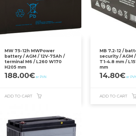
MW 75-12h MWPower
MB 7.2-12 / batt
battery / AGM / 12V-75Ah /
security / AGM /
terminal M6 / L260 W170
T1-4.8 mm / L1
H205 mm
mm
188.00
€
14.80
€
ar PVN
ar PV
ADD TO CART
ADD TO CART