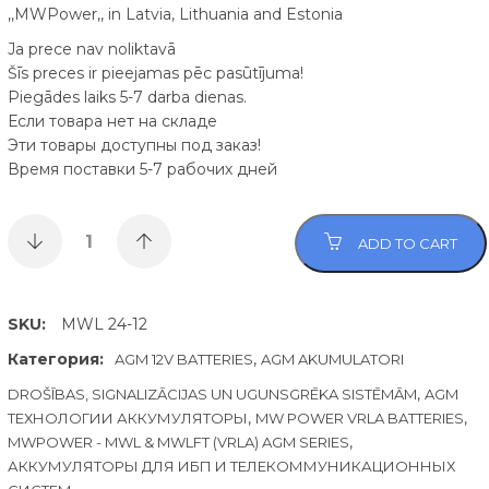
,,MWPower,, in Latvia, Lithuania and Estonia
Ja prece nav noliktavā
Šīs preces ir pieejamas pēc pasūtījuma!
Piegādes laiks 5-7 darba dienas.
Если товара нет на складе
Эти товары доступны под заказ!
Время поставки 5-7 рабочих дней
ADD TO CART
SKU:
MWL 24-12
Категория:
,
AGM 12V BATTERIES
AGM AKUMULATORI
,
DROŠĪBAS, SIGNALIZĀCIJAS UN UGUNSGRĒKA SISTĒMĀM
AGM
,
,
ТЕХНОЛОГИИ АККУМУЛЯТОРЫ
MW POWER VRLA BATTERIES
,
MWPOWER - MWL & MWLFT (VRLA) AGM SERIES
АККУМУЛЯТОРЫ ДЛЯ ИБП И ТЕЛЕКОММУНИКАЦИОННЫХ