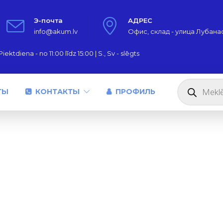
Э-почта
АДРЕС
info@akum.lv
Офис, склад - улица Лубанас,
iektdiena - no 11:00 līdz 15:00 | S., Sv - slēgts
Поиск
товаров
ТЫ
КОНТАКТЫ
ПРОФИЛЬ