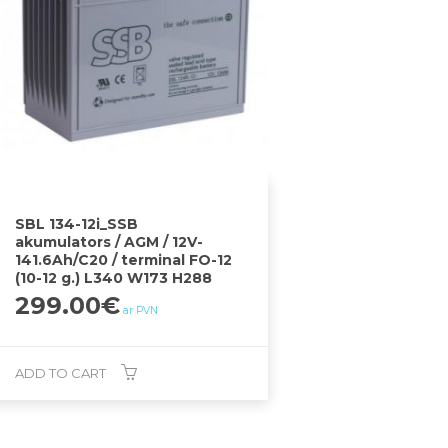
SBL 134-12i_SSB
akumulators / AGM / 12V-
141.6Ah/C20 / terminal FO-12
(10-12 g.) L340 W173 H288
299.00
€
ar PVN
ADD TO CART