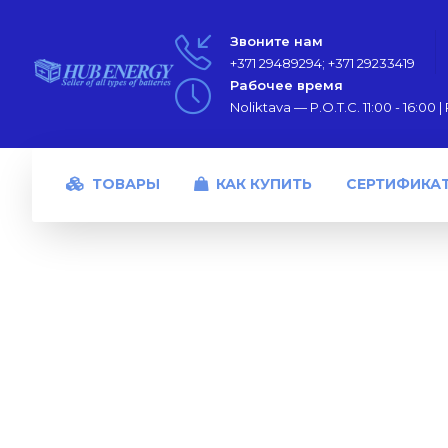
Звоните нам
+371 29489294; +371 29233419
Рабочее время
Noliktava — P.O.T.C. 11:00 - 16:00 | P
ТОВАРЫ
КАК КУПИТЬ
СЕРТИФИКА