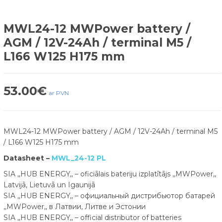
MWL24-12 MWPower battery /
AGM / 12V-24Ah / terminal M5 /
L166 W125 H175 mm
53.00
€
ar PVN
MWL24-12 MWPower battery / AGM / 12V-24Ah / terminal M5
/ L166 W125 H175 mm
Datasheet –
MWL_24-12 PL
SIA ,,HUB ENERGY,, – oficiālais bateriju izplatītājs ,,MWPower,,
Latvijā, Lietuvā un Igaunijā
SIA ,,HUB ENERGY,, – официальный дистрибьютор батарей
,,MWPower,, в Латвии, Литве и Эстонии
SIA ,,HUB ENERGY,, – official distributor of batteries