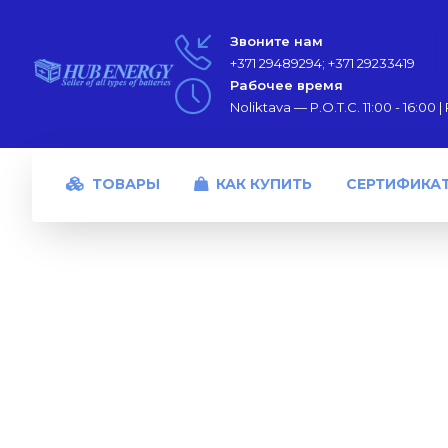
Звоните нам
+371 29489294; +371 29233419
Рабочее время
Noliktava — P.O.T.C. 11:00 - 16:00 | P
ТОВАРЫ
КАК КУПИТЬ
СЕРТИФИКА