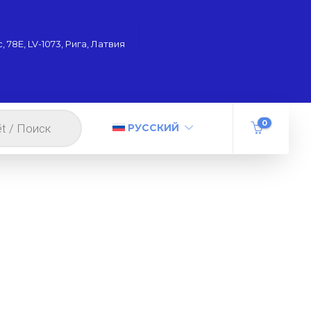
 78Е, LV-1073, Рига, Латвия
0
РУССКИЙ