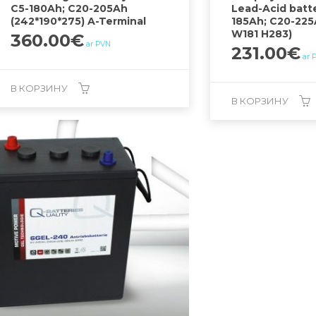
C5-180Ah; C20-205Ah
Lead-Acid batt
(242*190*275) A-Terminal
185Ah; C20-225
W181 H283)
360.00
€
ar PVN
231.00
€
ar 
В КОРЗИНУ
В КОРЗИНУ