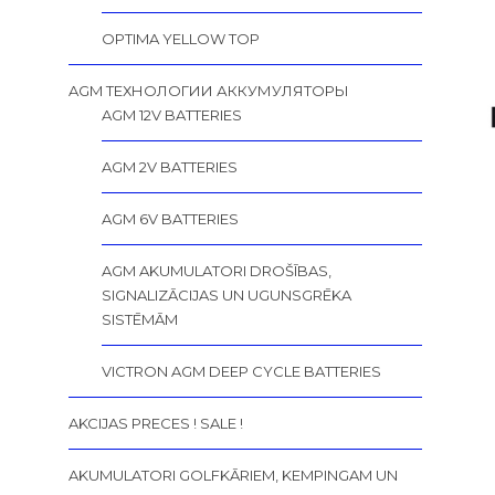
OPTIMA YELLOW TOP
AGM ТЕХНОЛОГИИ АККУМУЛЯТОРЫ
AGM 12V BATTERIES
AGM 2V BATTERIES
AGM 6V BATTERIES
AGM AKUMULATORI DROŠĪBAS,
SIGNALIZĀCIJAS UN UGUNSGRĒKA
SISTĒMĀM
VICTRON AGM DEEP CYCLE BATTERIES
AKCIJAS PRECES ! SALE !
AKUMULATORI GOLFKĀRIEM, KEMPINGAM UN