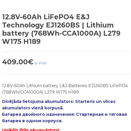
12.8V-60Ah LiFePO4 E&J
Technology EJ1260BS | Lithium
battery (768Wh-CCA1000A) L279
W175 H189
409.00
€
ar PVN
12.8V-60Ah Lithium battery L&J-Batteries EJ1260BS LiFePO4
(768Wh/CCA1000A) L279 W175 H189
Divējāda lietojuma akumulators: Starteris un vilces
akumulators vienā korpusā.
Батарея двойного назначения: Стартерная и тяговая
батарея в одном корпусе.
Unikāls litija akumulators!