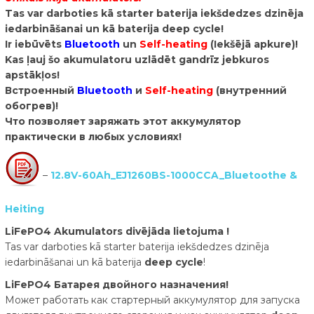
Tas var darboties kā starter baterija iekšdedzes dzinēja
iedarbināšanai un kā baterija deep cycle!
Ir iebūvēts
Bluetooth
un
Self-heating
(Iekšējā apkure)!
Kas ļauj šo akumulatoru uzlādēt gandrīz jebkuros
apstākļos!
Встроенный
Bluetooth
и
Self-heating
(внутренний
обогрев)!
Что позволяет заряжать этот аккумулятор
практически в любых условиях!
–
12.8V-60Ah_EJ1260BS-1000CCA_Bluetoothe &
Heiting
LiFePO4 Akumulators divējāda lietojuma !
Tas var darboties kā starter baterija iekšdedzes dzinēja
iedarbināšanai un kā baterija
deep cycle
!
LiFePO4 Батарея двойного назначения!
Может работать как стартерный аккумулятор для запуска