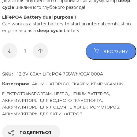
двигателя внутреннего сгорания и как аккумулятор
deep
cycle
цикличного глубокого разряда!
LiFePO4 Battery dual purpose !
Can work as a starter battery to start an internal combustion
engine and as a
deep cycle
battery!
В КОРЗИНУ
SKU:
12.8V-60Ah LiFePO4 768Wh/CCA1000A
Категория:
AKUMULATORI GOLFKĀRIEM, KEMPINGAM UN
,
,
ELEKTROTRANSPORTAM
LIFEPO₄ LITHIUM BATTERIES
,
АККУМУЛЯТОРЫ ДЛЯ ВОДНОГО ТРАНСПОРТА
,
АККУМУЛЯТОРЫ ДЛЯ ЛОДОЧНЫХ ЭЛЕКТРОМОТОРОВ
АККУМУЛЯТОРЫ ДЛЯ ЯХТ И КАТЕРОВ
ПОДЕЛИТЬСЯ