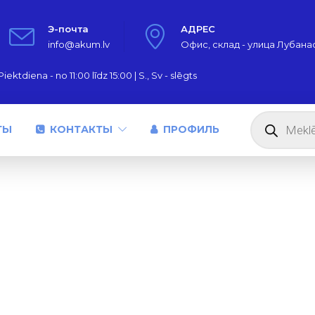
Э-почта
АДРЕС
info@akum.lv
Офис, склад - улица Лубанас,
iektdiena - no 11:00 līdz 15:00 | S., Sv - slēgts
Поиск
товаров
ТЫ
КОНТАКТЫ
ПРОФИЛЬ