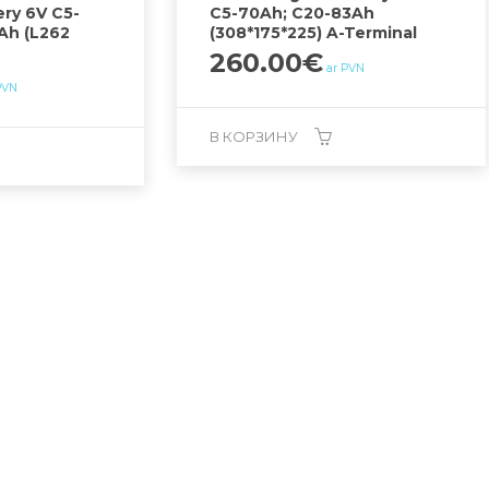
ery 6V C5-
C5-70Ah; C20-83Ah
Ah (L262
(308*175*225) A-Terminal
260.00
€
ar PVN
PVN
В КОРЗИНУ