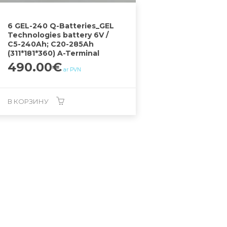
6 GEL-240 Q-Batteries_GEL
Technologies battery 6V /
C5-240Ah; C20-285Ah
(311*181*360) A-Terminal
490.00
€
ar PVN
В КОРЗИНУ