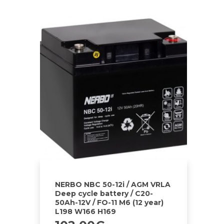
NERBO NBC 50-12i / AGM VRLA
Deep cycle battery / C20-
50Ah-12V / FO-11 M6 (12 year)
L198 W166 H169