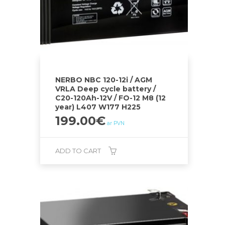
NERBO NBC 120-12i / AGM
VRLA Deep cycle battery /
C20-120Ah-12V / FO-12 M8 (12
year) L407 W177 H225
199.00
€
ar PVN
ADD TO CART