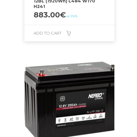
12BL (1920Wh) L484 W170
H241
883.00
€
ar PVN
ADD TO CART