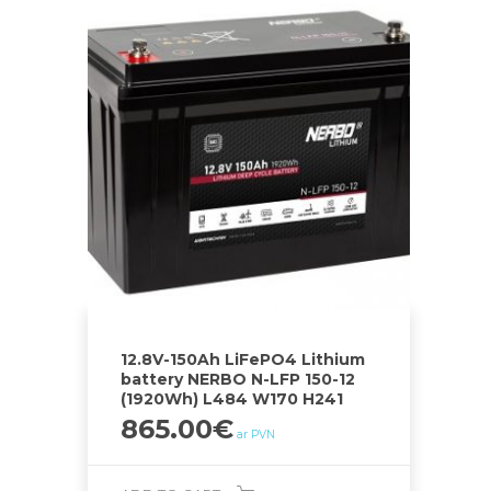
12.8V-150Ah LiFePO4 Lithium
battery NERBO N-LFP 150-12
(1920Wh) L484 W170 H241
865.00
€
ar PVN