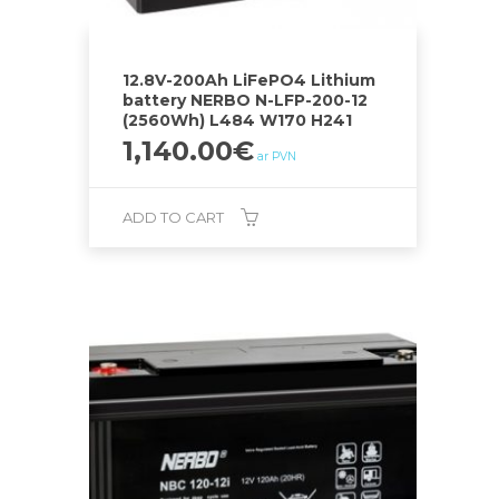
12.8V-200Ah LiFePO4 Lithium
battery NERBO N-LFP-200-12
(2560Wh) L484 W170 H241
1,140.00
€
ar PVN
ADD TO CART