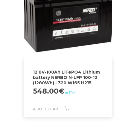
12.8V-100Ah LiFePO4 Lithium
battery NERBO N-LFP 100-12
(1280Wh) L320 W165 H215
548.00
€
ar PVN
ADD TO CART