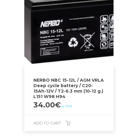
NERBO NBC 15-12L / AGM VRLA
Deep cycle battery / C20-
15Ah-12V / T2-6.3 mm (10-12 g.)
L151 W98 H94
34.00
€
ar PVN
ADD TO CART