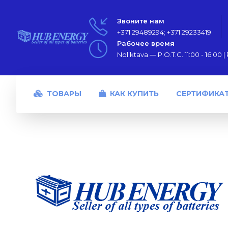
Звоните нам
+371 29489294; +371 29233419
Рабочее время
Noliktava — P.O.T.C. 11:00 - 16:00 | P
ТОВАРЫ
КАК КУПИТЬ
СЕРТИФИКА