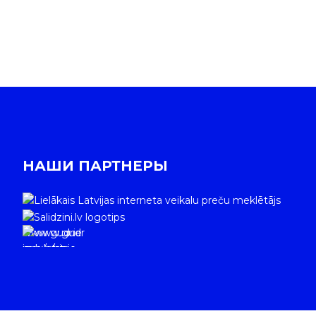
НАШИ ПАРТНЕРЫ
www.gudrie
m.lv/atrie-
krediti