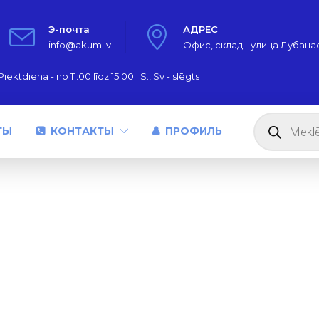
Э-почта
АДРЕС
info@akum.lv
Офис, склад - улица Лубанас,
iektdiena - no 11:00 līdz 15:00 | S., Sv - slēgts
Поиск
товаров
ТЫ
КОНТАКТЫ
ПРОФИЛЬ