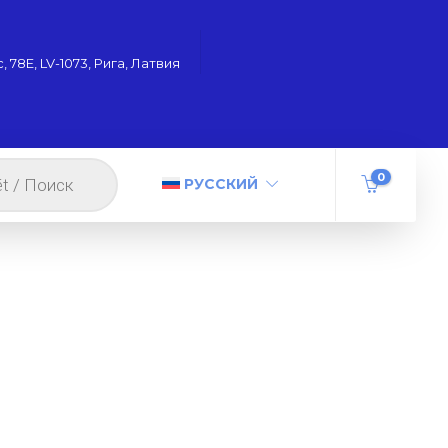
 78Е, LV-1073, Рига, Латвия
0
РУССКИЙ